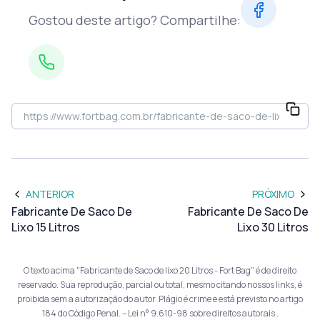
Gostou deste artigo? Compartilhe:
ANTERIOR
PRÓXIMO
Fabricante De Saco De
Fabricante De Saco De
Lixo 15 Litros
Lixo 30 Litros
O texto acima "Fabricante de Saco de lixo 20 Litros - Fort Bag" é de direito
reservado. Sua reprodução, parcial ou total, mesmo citando nossos links, é
proibida sem a autorização do autor. Plágio é crime e está previsto no artigo
184 do Código Penal. –
Lei n° 9.610-98 sobre direitos autorais
.