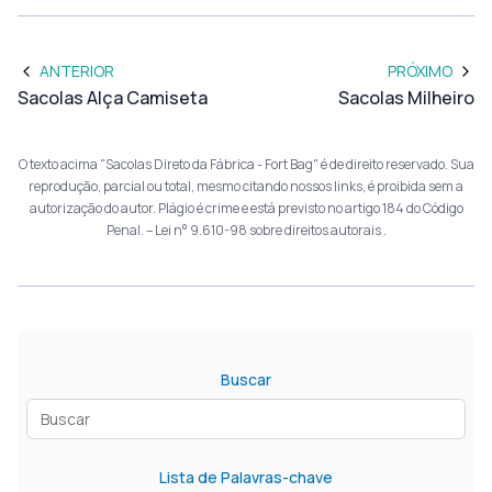
ANTERIOR
PRÓXIMO
Sacolas Alça Camiseta
Sacolas Milheiro
O texto acima "Sacolas Direto da Fábrica - Fort Bag" é de direito reservado. Sua
reprodução, parcial ou total, mesmo citando nossos links, é proibida sem a
autorização do autor. Plágio é crime e está previsto no artigo 184 do Código
Penal. –
Lei n° 9.610-98 sobre direitos autorais
.
Buscar
Lista de Palavras-chave