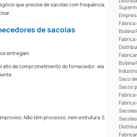
Distrib
egócio que precise de sacolas com frequência,
Superm
isar.
Empresa
Fábrica 
rnecedores de sacolas
Bobina 
Fábrica
Distrib
cos entregam.
Fabrica
Bobina 
vel alto de comprometimento do fornecedor: ela
Indústri
liente.
Saco de
Sacos p
Fábrica
Fábrica
Sacolas
 improviso. Não têm processo, nem estrutura. E
Sacolas
Distribu
Fabrica