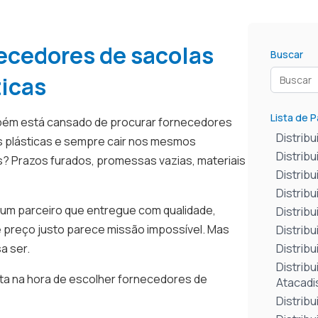
ecedores de sacolas
Buscar
ticas
Lista de 
ém está cansado de procurar fornecedores
Distribu
s plásticas e sempre cair nos mesmos
Distrib
? Prazos furados, promessas vazias, materiais
Distrib
Distrib
 um parceiro que entregue com qualidade,
Distrib
e preço justo parece missão impossível. Mas
Distribu
a ser.
Distribu
Distrib
rta na hora de escolher fornecedores de
Atacadi
Distrib