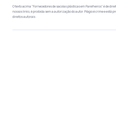
O texto acima "Fornecedores de sacolas plásticas em Parelheiros" é de dire
nossos links, é proibida sem a autorização do autor. Plágio é crime e está pr
direitos autorais
.