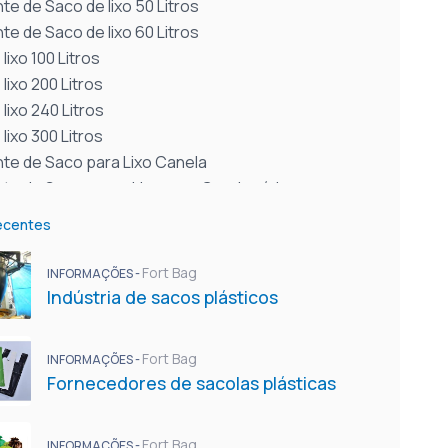
te de Saco de lixo 50 Litros
te de Saco de lixo 60 Litros
lixo 100 Litros
lixo 200 Litros
lixo 240 Litros
lixo 300 Litros
nte de Saco para Lixo Canela
nte de Sacos para Lixo para Condomínios
nte de Sacos para Lixo para Faculdades
ecentes
nte de Sacos para Lixo para Hotéis
te de Sacos para Lixo para Indústrias
Fort Bag
INFORMAÇÕES -
nte de Sacos para Lixo para Prefeituras
Indústria de sacos plásticos
nte de Sacos para Lixo para Rede de Atacadistas
nte de Sacos para Lixo para Restaurantes
Fort Bag
INFORMAÇÕES -
nte de Sacos para Lixo para Supermercados
Fornecedores de sacolas plásticas
Plásticas Recicladas para Feira
 Recicladas Brancas
Fort Bag
INFORMAÇÕES -