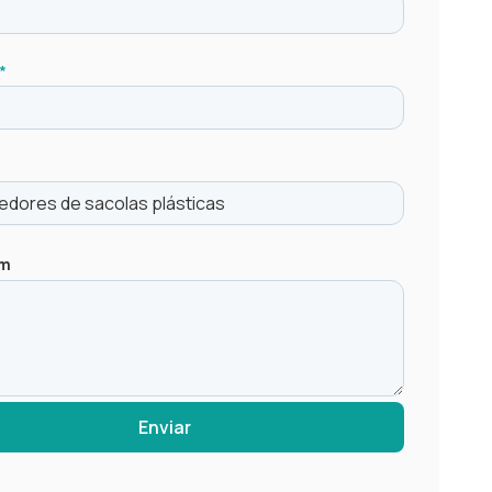
 Plásticas
 Recicladas Preta
*
 de sacolas
em
Enviar