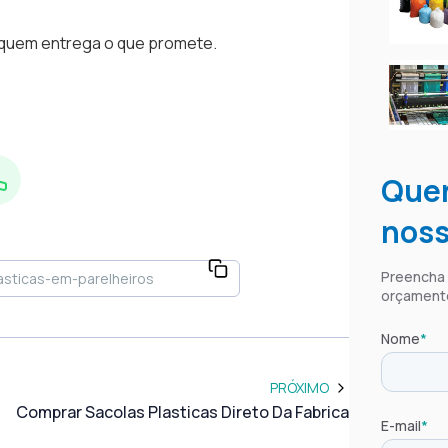
Sacolas
Sacolas
 quem entrega o que promete.
Sacolas
Sacolas
Sacolas
Sacolas
Fábrica
Quer
Fabrica
Sacola 
noss
Sacola 
Sacola 
Preencha o
Sacola 
orçament
Fabrica
Fornece
Nome
*
Comprar
PRÓXIMO
Distribu
Comprar Sacolas Plasticas Direto Da Fabrica
Fábrica
E-mail
*
Sacolas