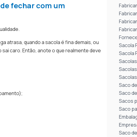
s de fechar com um
Fabrican
Fabrica
Fabrica
ualidade.
Fabrica
Fornece
a atrasa, quando a sacola é fina demais, ou
Sacola 
 sai caro. Então, anote o que realmente deve
Sacola 
Sacolas
Sacolas
Sacolas
Saco de
Saco de
abamento);
Sacos pa
Saco pa
Embalag
Empresa
Saco de 