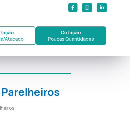
tação
Cotação
a/Atacado
Poucas Quantidades
 Parelheiros
lheiros