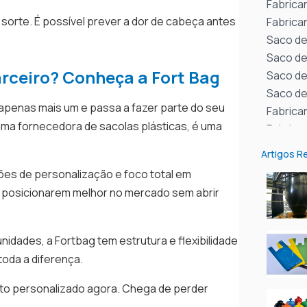
Fabrican
sorte. É possível prever a dor de cabeça antes
Fabrican
Saco de 
Saco de 
arceiro? Conheça a Fort Bag
Saco de 
Saco de 
apenas mais um e passa a fazer parte do seu
Fabrica
uma fornecedora de sacolas plásticas, é uma
Fabrica
Fabrica
Artigos R
Fabrica
es de personalização e foco total em
Fabrican
se posicionarem melhor no mercado sem abrir
Fabrica
Fabrica
Fabrica
idades, a Fortbag tem estrutura e flexibilidade
Fabrica
toda a diferença.
Sacolas 
nto personalizado agora. Chega de perder
Sacolas