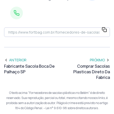
ANTERIOR
PRÓXIMO
Fabricante Sacola Boca De
Comprar Sacolas
Palhaço SP
Plasticas Direto Da
Fabrica
O texto acima "Fornecedores de sacolas plásticas no Belém" é de direito
reservado. Sua reprodução, parcial ou total, mesmo citando nossos links, é
proibida sem a autorização do autor. Plágio é crime e está previsto no artigo
184 do Código Penal. –
Lei n° 9.610-98 sobre direitos autorais
.