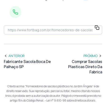
ANTERIOR
PRÓXIMO
Fabricante Sacola Boca De
Comprar Sacolas
Palhaço SP
Plasticas Direto Da
Fabrica
O texto acima "Fornecedores de sacolas plásticas no Jardim Ângela" é de
direito reservado. Sua reprodução, parcial ou total, mesmo citando nossos
links, é proibida sem a autorização do autor. Plágio é crime e está previsto no
artigo 184 do Código Penal. –
Lei n° 9.610-98 sobre direitos autorais
.