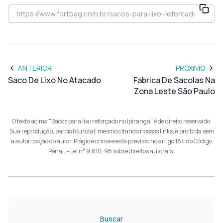
ANTERIOR
PRÓXIMO
Saco De Lixo No Atacado
Fábrica De Sacolas Na
Zona Leste São Paulo
O texto acima "Sacos para lixo reforçado no Ipiranga" é de direito reservado.
Sua reprodução, parcial ou total, mesmo citando nossos links, é proibida sem
a autorização do autor. Plágio é crime e está previsto no artigo 184 do Código
Penal. –
Lei n° 9.610-98 sobre direitos autorais
.
Buscar